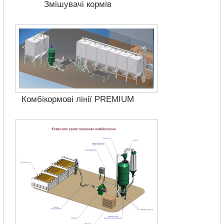
Змішувачі кормів
Комбікормові лінії PREMIUM