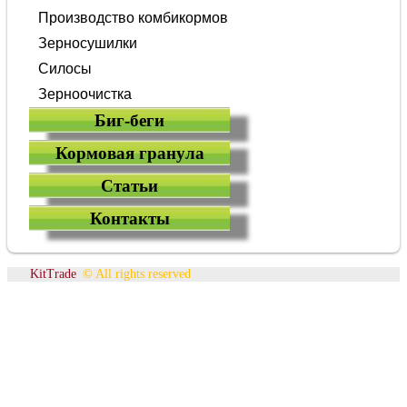
Производство комбикормов
Зерносушилки
Силосы
Зерноочистка
Биг-беги
Кормовая гранула
Статьи
Контакты
KitTrade
© All rights reserved